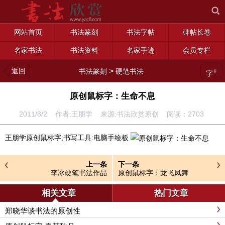
网站首页
书法篆刻
书法字帖
碑帖长卷
名家书法
书法资料
名家手迹
会员专栏
返回
>
+
书法篆刻
硬笔书法
字
原创鼠标字：生命不息
2011/8/2 作者:王朋学 来源:书法欣赏原创 阅读：
2703
王朋学原创鼠标字;书写工具:电脑手绘板
上一条
下一条
李冰硬笔书法作品
原创鼠标字：龙飞凤舞
相关文章
热门文章
郑晓华谈书法的原创性