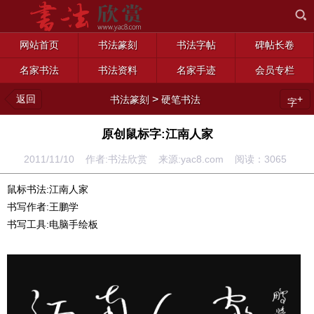
网站首页
书法篆刻
书法字帖
碑帖长卷
名家书法
书法资料
名家手迹
会员专栏
返回
>
+
书法篆刻
硬笔书法
字
原创鼠标字:江南人家
2011/11/10 作者:书法欣赏 来源:yac8.com 阅读：
3065
鼠标书法:江南人家
书写作者:王鹏学
书写工具:电脑手绘板