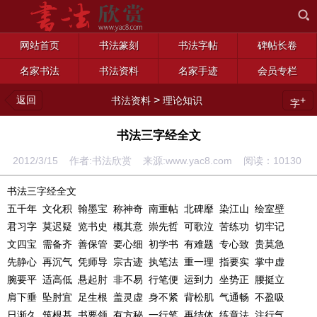
网站首页
书法篆刻
书法字帖
碑帖长卷
名家书法
书法资料
名家手迹
会员专栏
返回
>
+
书法资料
理论知识
字
书法三字经全文
2012/3/15 作者:书法欣赏 来源:www.yac8.com 阅读：
10130
书法三字经全文
五千年 文化积 翰墨宝 称神奇 南重帖 北碑靡 染江山 绘室壁
君习字 莫迟疑 览书史 概其意 崇先哲 可歌泣 苦练功 切牢记
文四宝 需备齐 善保管 要心细 初学书 有难题 专心致 贵莫急
先静心 再沉气 凭师导 宗古迹 执笔法 重一理 指要实 掌中虚
腕要平 适高低 悬起肘 非不易 行笔便 运到力 坐势正 腰挺立
肩下垂 坠肘宜 足生根 盖灵虚 身不紧 背松肌 气通畅 不盈吸
日渐久 筑根基 书要领 有方秘 一行笔 再结体 练章法 注行气