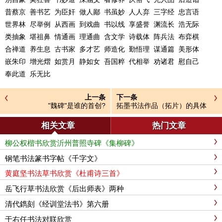
昔蔡京 善书艺 为臣奸 做人鄙 书虽妙 人人弃 三字经 忠言语
世界林 尽举例 从西画 到戏曲 书以线 享盛誉 渊流长 浩无际
类抽象 堪祖鼻 情通画 理通曲 含文学 诗载体 阵兵法 布弈棋
合禅道 养生息 古书家 多才艺 师造化 勤悟理 谋通篇 美形体
嵌朱印 增光熠 如赏月 静如女 吾国粹 代相举 劝诸君 慰自己
奉此道 乐无比
上一条
下一条
"魏碑"是谁的首创?
拓墨书法作品（拓片）的具体
操作方法和步骤?
相关文章
热门文章
柳公权楷书欣赏沂州普照寺碑《集柳碑》
钢笔书法篆书字帖《千字文》
黄庭坚书法草书欣赏《杜甫诗三首》
岳飞行草书法欣赏《后出师表》两种
清代鐫刻《经训堂法书》第六册
于右任书法对联欣赏