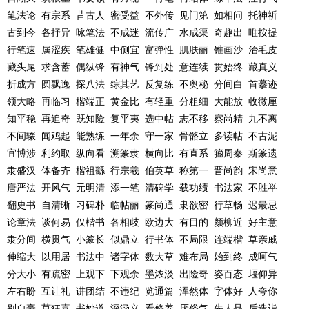
笔法论 有宗系 昔古人 密受益 不外传 见门第 如相问 托神祈
古到今 各抒异 咏笔法 不成迷 流传广 水成渠 奇趣出 唯按提
行笔速 属涩疾 笔雄健 中侧宜 富弹性 肌肤丽 锥画沙 治毛皮
藏头尾 求含蓄 偶纵锋 有神气 锋到处 意连续 贯始终 藏真义
折成方 圆飘逸 探八法 综其艺 反复练 不奥秘 分间白 首摹迹
领大略 再临习 楷端正 黄金比 有轻重 分粗细 大能放 收微厘
知平稳 再追奇 既知险 复平夷 选中帖 志不移 察尚精 九不离
不间辍 闻鸡起 能熟练 一年余 守一家 骨骼立 多读帖 不古泥
宜博涉 利约取 纵向看 溯篆隶 横向比 有直系 籀周秦 斯篆遗
隶盛汉 体备齐 楷祖繇 行宗羲 伯英草 称第一 晋尚韵 宋尚意
唐严法 开风气 元明清 添一笔 清碑学 载功绩 书法家 不胜举
翻史书 自清晰 习碑朴 临帖丽 篆尚通 隶欲密 行草畅 迟最忌
论章法 谈何易 仅楷书 各相歧 欧边大 有目的 颜柳近 好主意
隶分间 横贯气 小篆长 似鼎立 行书体 不局限 连端楷 草亲戚
伸缩大 以用居 书法中 诸字体 数大草 难布局 始到终 成呵气
分大小 有疏密 上观下 下观余 墨浓淡 出险奇 姿百态 堰仰异
左右盼 互让礼 讲团结 不违纪 览通篇 浑然体 字体好 人夸你
别自豪 莫狂喜 书妙道 深涵义 看修养 厌俗气 先人品 后造诣