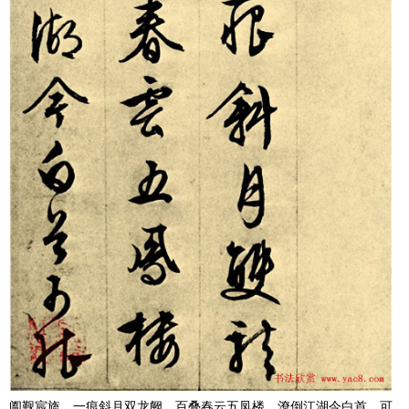
阖觐宸旒。一痕斜月双龙阙。百叠春云五凤楼。潦倒江湖今白首。可