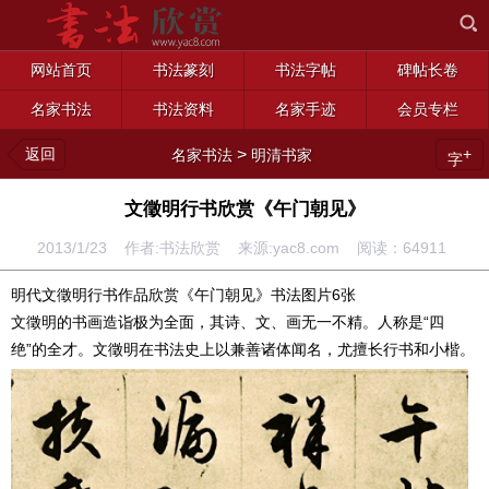
网站首页
书法篆刻
书法字帖
碑帖长卷
名家书法
书法资料
名家手迹
会员专栏
返回
>
+
名家书法
明清书家
字
文徵明行书欣赏《午门朝见》
2013/1/23 作者:书法欣赏 来源:yac8.com 阅读：
64911
明代文徵明行书作品欣赏《午门朝见》书法图片6张
文徵明的书画造诣极为全面，其诗、文、画无一不精。人称是“四
绝”的全才。文徵明在书法史上以兼善诸体闻名，尤擅长行书和小楷。