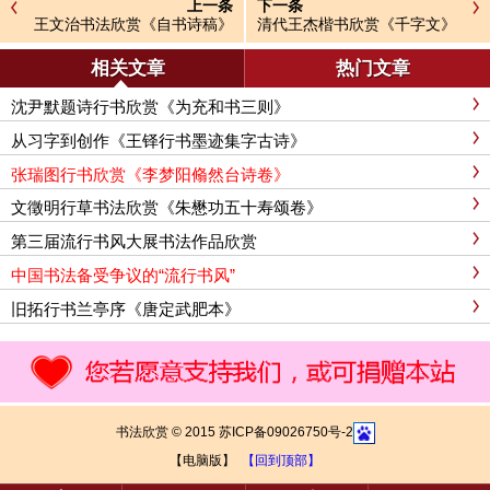
上一条
下一条
王文治书法欣赏《自书诗稿》
清代王杰楷书欣赏《千字文》
相关文章
热门文章
沈尹默题诗行书欣赏《为充和书三则》
从习字到创作《王铎行书墨迹集字古诗》
张瑞图行书欣赏《李梦阳翛然台诗卷》
文徵明行草书法欣赏《朱懋功五十寿颂卷》
第三届流行书风大展书法作品欣赏
中国书法备受争议的“流行书风”
旧拓行书兰亭序《唐定武肥本》
书法欣赏 © 2015 苏ICP备09026750号-2
【电脑版】
【回到顶部】