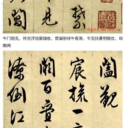
午门朝见。祥光浮动紫烟收。禁漏初传午夜筹。乍见扶桑明晓仗。却
瞻阊