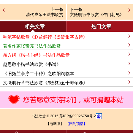
上一条
下一条
清代成亲王法书欣赏
文徵明行书欣赏《午门朝见》
相关文章
热门文章
毛笔字帖欣赏《赵孟頫行书墨迹集字古诗》
著名作家张贤亮书法作品欣赏
翁方纲《楷书心经》书法作品欣赏
赵思敬小楷书法欣赏《书谱》
《旧拓兰亭序二十种》之欧阳询临本
文徵明行草书法欣赏《朱懋功五十寿颂卷》
书法欣赏 © 2015 苏ICP备09026750号-2
【电脑版】
【回到顶部】