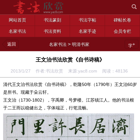
网站首页
书法篆刻
书法字帖
碑帖长卷
名家书法
书法资料
名家手迹
会员专栏
返回
>
+
名家书法
明清书家
字
王文治书法欣赏《自书诗稿》
2013/1/27 作者:书法欣赏 来源:yac8.com 阅读：
48136
清代王文治书法欣赏《自书诗稿》，乾隆50年（1790年）王文治60岁
是所书。现藏于朵云轩。
王文治（1730-1802），字禹卿，号梦楼。江苏镇江人。他的书法根
于二王而以稳健出之，字体端正，行笔流畅。