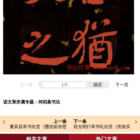
上一页
跳页
下一页
该文章所属专题：
何绍基书法
上一条
下一条
董其昌草书欣赏《櫽括前赤壁
祝允明行草书札欣赏《所烦买
词》2种
纱》
相关文章
热门文章