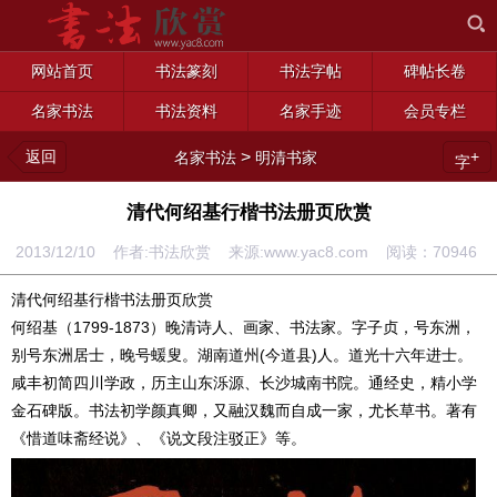
网站首页
书法篆刻
书法字帖
碑帖长卷
名家书法
书法资料
名家手迹
会员专栏
返回
>
+
名家书法
明清书家
字
清代何绍基行楷书法册页欣赏
2013/12/10 作者:书法欣赏 来源:www.yac8.com 阅读：
70946
清代何绍基行楷书法册页欣赏
何绍基（1799-1873）晚清诗人、画家、书法家。字子贞，号东洲，
别号东洲居士，晚号蝯叟。湖南道州(今道县)人。道光十六年进士。
咸丰初简四川学政，历主山东泺源、长沙城南书院。通经史，精小学
金石碑版。书法初学颜真卿，又融汉魏而自成一家，尤长草书。著有
《惜道味斋经说》、《说文段注驳正》等。