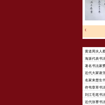
黄道周夫人
海派代表书
著名书法家
近代大家谢
名家来楚生
佟韦章草书
刘江毛笔书
近代张謇书