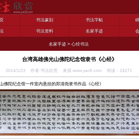
页
书法篆刻
书法字帖
法
书法资料
名家手迹
>
名家手迹
心经书法
台湾高雄佛光山佛陀纪念馆隶书《心经》
2014/1/23 作者:书法欣赏 来源:www.yac8.com 阅读：
24271
山佛陀纪念馆一件室内悬挂的郑清尧隶书作品《心经》