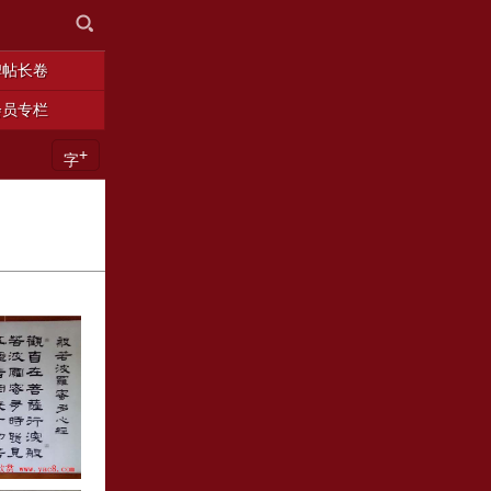
碑帖长卷
会员专栏
+
字