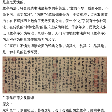
是当之无愧的。
兰亭书法，符合传统书法最基本的审美观，“文而不华、质而不野、不
激不厉、温文尔雅”。“内恹”的笔法偏重骨力，刚柔相济，点画凝练简
洁；在书写技巧上包含了无数变化之道，仅一个“之”字就有十余种写
法，在传统的“中和之美”的格式上成为样板。千余年来，历代文人多
以《兰亭序》为标准，笔耕不辍。人们习惯地把书法家写《兰亭序》
的水准作为衡量其传统功力的尺度。
《兰亭序》不愧为博涉众美的经典之作，读其文、赏其书、品其趣，
是一种非凡的艺术享受。
兰亭集序原文及翻译
原文：
永和九年，岁在癸丑，暮春之初，会于会稽山阴之兰亭，修禊事也。