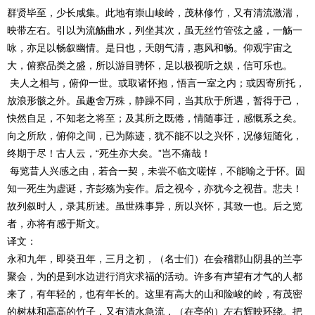
群贤毕至，少长咸集。此地有崇山峻岭，茂林修竹，又有清流激湍，
映带左右。引以为流觞曲水，列坐其次，虽无丝竹管弦之盛，一觞一
咏，亦足以畅叙幽情。是日也，天朗气清，惠风和畅。仰观宇宙之
大，俯察品类之盛，所以游目骋怀，足以极视听之娱，信可乐也。
夫人之相与，俯仰一世。或取诸怀抱，悟言一室之内；或因寄所托，
放浪形骸之外。虽趣舍万殊，静躁不同，当其欣于所遇，暂得于己，
快然自足，不知老之将至；及其所之既倦，情随事迁，感慨系之矣。
向之所欣，俯仰之间，已为陈迹，犹不能不以之兴怀，况修短随化，
终期于尽！古人云，“死生亦大矣。”岂不痛哉！
每览昔人兴感之由，若合一契，未尝不临文嗟悼，不能喻之于怀。固
知一死生为虚诞，齐彭殇为妄作。后之视今，亦犹今之视昔。悲夫！
故列叙时人，录其所述。虽世殊事异，所以兴怀，其致一也。后之览
者，亦将有感于斯文。
译文：
永和九年，即癸丑年，三月之初，（名士们）在会稽郡山阴县的兰亭
聚会，为的是到水边进行消灾求福的活动。许多有声望有才气的人都
来了，有年轻的，也有年长的。这里有高大的山和险峻的岭，有茂密
的树林和高高的竹子，又有清水急流，（在亭的）左右辉映环绕。把