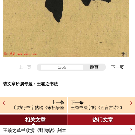
上一页
跳页
下一页
该文章所属专题：
王羲之书法
上一条
下一条
启功行书字帖临《宋拓争座
王铎书法字帖《五言古诗20
帖》86版
首》集字版
相关文章
热门文章
王羲之草书欣赏《野鸭帖》刻本