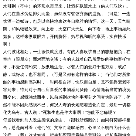
水引到（亭中）的环形水渠里来，让酒杯飘流水上（供人们取饮）。
人们在曲水旁边排列而坐，虽然没有管弦齐奏的盛况，（可是）一边
饮酒一边赋诗，也足以痛快地表达各自幽雅的情怀。这一天，天气晴
朗，和风轻轻吹来。向上看，天空广大无边，向下看，地上事物如此
繁多，这样来纵展眼力，开阔胸怀，穷尽视和听的享受，实在快乐
啊！
人们彼此相处，一生很快就度过。有的人喜欢讲自己的志趣抱负，在
室内（跟朋友）面对面地交谈；有的人就着自己所爱好的事物寄托情
怀，不受任何约束，放纵地生活。尽管人们的爱好千差万别，或好
静，或好动，也不相同，（可是又都有这样的体验：）当他们对所接
触的事物感到高兴时，一时间很自得，快乐而自足，竟不觉得衰老即
将到来；待到对于自己所喜爱的事物感到厌倦，心情随着当前的境况
而变化，感慨油然而生，以前感到欢快的事顷刻之间变为陈迹了，仍
然不能不因此感慨不已，何况人寿的长短随着造化而定，最后一切都
化为乌有。古人说：“死和生也是件大事啊！”怎能不悲痛呢？
每当我看到前人发生感慨的原由，（跟我所感慨的）如同符契那样相
合，总是面对着（他们的）文章而嗟叹感伤，心里又不明白为什么会
这样。（我）这才知道，把生和死同等看待是荒诞的，把长寿和短命