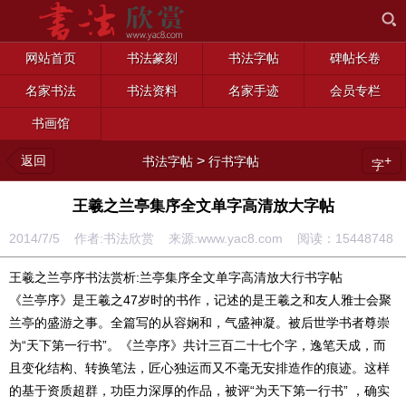
网站首页
书法篆刻
书法字帖
碑帖长卷
名家书法
书法资料
名家手迹
会员专栏
书画馆
返回
>
+
书法字帖
行书字帖
字
王羲之兰亭集序全文单字高清放大字帖
2014/7/5 作者:书法欣赏 来源:www.yac8.com 阅读：
15448748
王羲之兰亭序书法赏析:兰亭集序全文单字高清放大行书字帖
《兰亭序》是王羲之47岁时的书作，记述的是王羲之和友人雅士会聚
兰亭的盛游之事。全篇写的从容娴和，气盛神凝。被后世学书者尊崇
为“天下第一行书”。《兰亭序》共计三百二十七个字，逸笔天成，而
且变化结构、转换笔法，匠心独运而又不毫无安排造作的痕迹。这样
的基于资质超群，功臣力深厚的作品，被评“为天下第一行书” ，确实