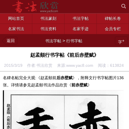
网站首页
书法篆刻
书法字帖
碑帖长卷
名家书法
书法资料
名家手迹
会员专栏
返回
>
+
书法字帖
行书字帖
字
赵孟頫行书字帖《前后赤壁赋》
2015/3/19 作者:书法欣赏 来源:www.yac8.com 阅读：
613824
名碑名帖完全大观:《赵孟頫前
后赤壁赋
》，附释文行书字帖图片136
张。详情请参见赵孟頫书法作品欣赏《
前赤壁赋
》