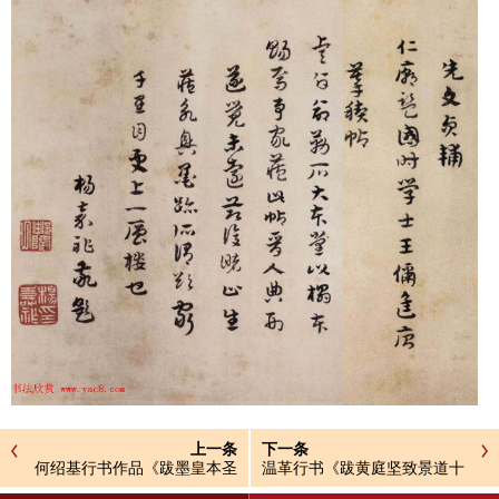
上一条
下一条
何绍基行书作品《跋墨皇本圣
温革行书《跋黄庭坚致景道十
教序》
七使君尺牍》