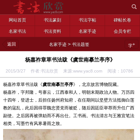
网站首页
书法篆刻
书法字帖
碑帖长卷
名家书法
书法资料
名家手迹
会员专栏
返回
>
+
名家手迹
书法题签
字
杨嘉祚章草书法跋《虞世南摹兰亭序》
2015/3/27 作者:书法欣赏 来源:www.yac8.com 阅读：
10786
杨嘉祚章草书法跋《
虞世南摹兰亭序
》，北京故宫博物院藏。
杨嘉祚，字邦隆，号寨云，江西泰和人，明朝末期政治人物。万历四
十四年，登进士，后担任扬州府知府，在任期间以坚壁方法抵御白莲
教的寇乱，此后因得罪魏忠贤党而被贬，随后因廷臣举荐而升任广西
副使。之后因再被弹劾而不再出仕。工书画。书法清古与王雅宜笔法
相类，写墨竹有风寒暑雨之致。