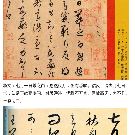
释文：七月一日羲之白：忽然秋月，但有感叹。信反，得去月七日
书，知足下故羸疾问。触暑远涉，忧卿不可言。吾故羸乏，力不具。
王羲之白。