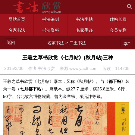
网站首页
书法篆刻
书法字帖
碑帖长卷
名家书法
书法资料
名家手迹
会员专栏
返回
>
+
名家书法
二王书法
字
王羲之草书欣赏《七月帖》(秋月帖)三种
2015/3/30 作者:书法欣赏 来源:www.yac8.com 阅读：
114238
王羲之草书欣赏《七月帖》摹本，又称《秋月帖》。与《
都下帖
》装
为一卷（
七月都下帖
）。麻纸本。纵27.7 厘米，横25.8厘米。6行，
50字。台北故宫博物院藏。曾为金章宗、项元汴等藏。