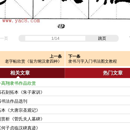
一页
跳页
上一条
下一条
老字帖欣赏《翁方纲汉隶四种》
隶书习字入门书法图文教程
相关文章
热门文章
一高翔隶书作品欣赏
书石刻拓本《朱子家训》
书书法作品选刊
拓本《大唐宗圣观记》
刻赏析《菅氏夫人墓碑》
《何子贞临汉碑真迹》