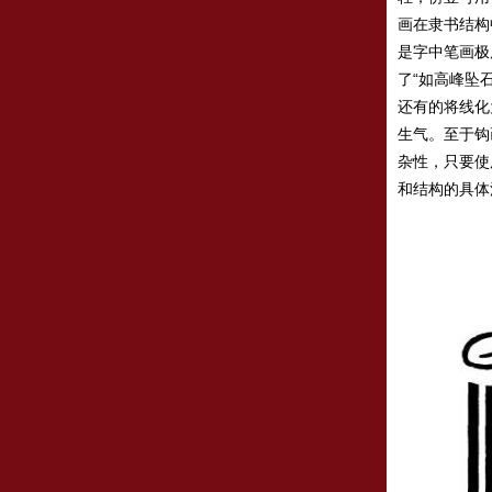
画在隶书结构
是字中笔画极
了“如高峰坠
还有的将线化
生气。至于钩
杂性，只要使
和结构的具体