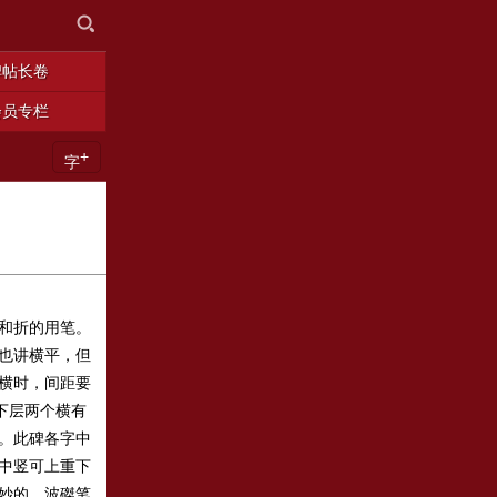
碑帖长卷
会员专栏
+
字
和折的用笔。
也讲横平，但
横时，间距要
下层两个横有
。此碑各字中
中竖可上重下
妙的。波磔笔