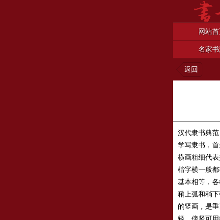
网站首
名家书
返回
汉代隶书典范
学写隶书，首
横画粗细代表
楷字横一般都
基本相等，各
稍上弧和稍下
的竖画，是垂
轻，傍竖可用