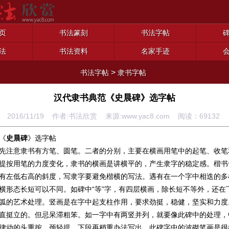
页
书法篆刻
书法字帖
法
书法资料
名家手迹
>
书法字帖
隶书字帖
汉代隶书典范《史晨碑》选字帖
2016/11/19 作者:书法欣赏 来源:www.yac8.com 阅读：
69132
《
史晨碑
》选字帖
先注意隶书有方笔、圆笔。二者的分别，主要在横画用笔中的起笔、收笔
提按用笔的力度变化，隶书的横画是讲横平的，产生隶字的稳定感。楷书
有左低右高的斜度，写隶字要避免楷横的写法。遇有在一个字中相迭的多
横形态长短可以不同。如碑中“等”字，有四层横画，除长短不等外，还在
弧的艺术处理。竖画是在字中起支柱作用，要求劲挺，稳健，坚实和力度
直挺立的。但忌呆滞粗笨。如一字中有两竖并列，就要像此碑中的处理，
律动的头重按、颈轻提，下段再稍重办法写出。此碑字中的波磔笔画是很