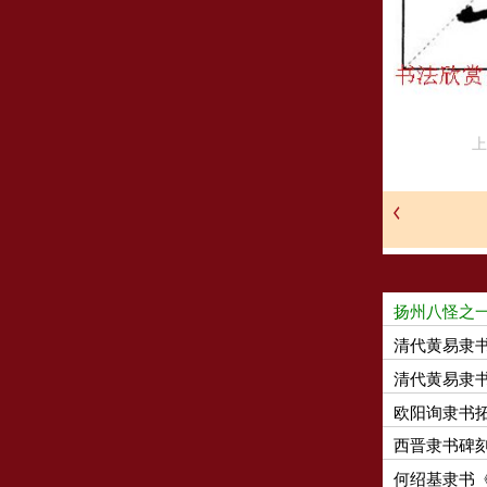
上
扬州八怪之
清代黄易隶
清代黄易隶
欧阳询隶书
西晋隶书碑
何绍基隶书