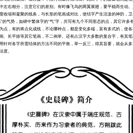
中左右相分，注意它们的差别。有时像飞鸟的两翼展翅，要平稳而生动。
度收缩和凝聚的线条，与长形的笔画成对比，使结字产生活泼的神韵，卫
石”的气势，如碑中繁体字的“气”字，共写有九个不同形态的点，其它许多
为点，有的将点化成线，不论哪种点，都是变化多端，富有多式的，使各
画、长平捺等其它笔画，不二例举。还有占汉字大多数的复合字，有其笔
用针对各字所需结体的方法不同的平衡，举一反三，得其旨要，就会从多
法度。