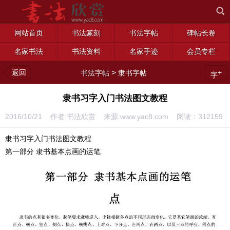
网站首页
书法篆刻
书法字帖
碑帖长卷
名家书法
书法资料
名家手迹
会员专栏
返回
>
+
书法字帖
隶书字帖
字
隶书习字入门书法图文教程
2016/10/21 作者:书法欣赏 来源:www.yac8.com 阅读：
312159
隶书习字入门书法图文教程
第一部分 隶书基本点画的运笔