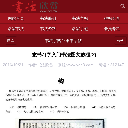
网站首页
书法篆刻
书法字帖
碑帖长卷
名家书法
书法资料
名家手迹
会员专栏
返回
>
+
书法字帖
隶书字帖
字
隶书习字入门书法图文教程(2)
2016/10/21 作者:书法欣赏 来源:www.yac8.com 阅读：
312147