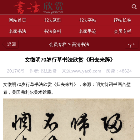
网站首页
书法篆刻
书法字帖
碑帖长卷
名家书法
书法资料
名家手迹
会员专栏
返回
>
+
会员专栏
高清书法
字
文徵明70岁行草书法欣赏《归去来辞》
2017/8/9 作者:书法欣赏 来源:www.yac8.com 阅读：
48624
文徵明70岁行草书法欣赏《归去来辞》，来源：明文待诏书画合璧
卷，美国弗利尔美术馆藏。