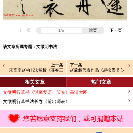
上一页
跳页
下一页
该文章所属专题：
文徵明书法
上一条
下一条
宋高宗赵构书法赏析《暮春三
赵孟頫代表作品《赵松雪书心
月诗帖》
经》
相关文章
热门文章
文徵明行草书《过庭复语十节卷》高清大图
文徵明行草书法长卷《前出师表》