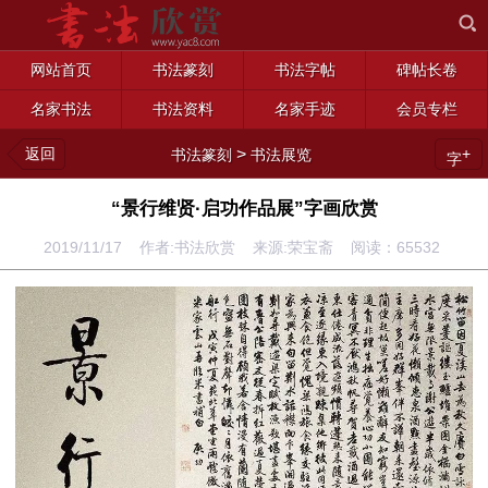
网站首页
书法篆刻
书法字帖
碑帖长卷
名家书法
书法资料
名家手迹
会员专栏
返回
>
+
书法篆刻
书法展览
字
“景行维贤·启功作品展”字画欣赏
2019/11/17 作者:书法欣赏 来源:荣宝斋 阅读：
65532