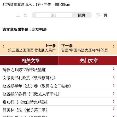
启功临董其昌山水，1944年作，88×39cm
上一页
跳页
下一页
该文章所属专题：
启功书法
上一条
下一条
第三届全国册页书法展入展作
首届“中国书法大厦杯”特等奖
品选刊
作品
相关文章
热门文章
溥仪之师陈宝琛书法墨迹
文徵明书札欣赏《致朱察卿札》
赵孟頫早年书法手卷《致郭右之二帖卷》
赵孟頫38岁行书《致丈人节干札》
启功行书《太白诗集精选》
韩美林书法《老子第二章》