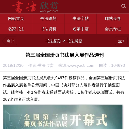
网站首页
书法篆刻
书法字帖
碑帖长卷
名家书法
书法资料
名家手迹
会员专栏
返回
>
+
书法篆刻
书法展览
字
第三届全国册页书法展入展作品选刊
2019/12/30 作者:书法欣赏 来源:www.yac8.com 阅读：
104693
第三届全国册页书法展共收到9497件投稿作品，全国第三届册页书法
作品展入展名单公示期间，中国书协对部分入展作者进行了抽查面
试。经考核，有1名作者未通过面试考核，1名作者未参加面试。共有
267名作者正式入展。