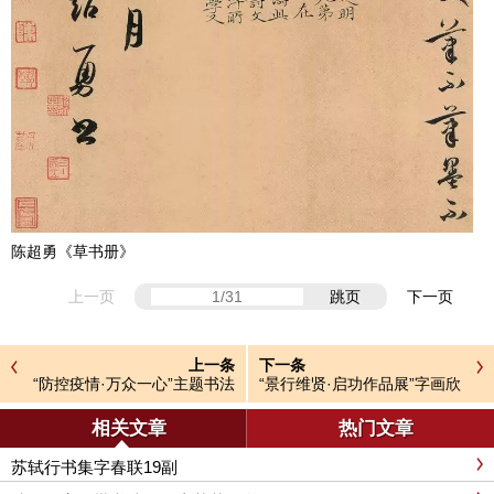
陈超勇《草书册》
上一页
跳页
下一页
上一条
下一条
“防控疫情·万众一心”主题书法
“景行维贤·启功作品展”字画欣
网络展
赏
相关文章
热门文章
苏轼行书集字春联19副