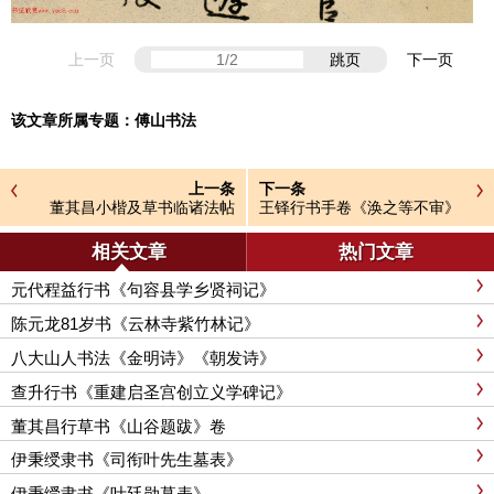
上一页
跳页
下一页
该文章所属专题：
傅山书法
上一条
下一条
董其昌小楷及草书临诸法帖
王铎行书手卷《涣之等不审》
相关文章
热门文章
元代程益行书《句容县学乡贤祠记》
陈元龙81岁书《云林寺紫竹林记》
八大山人书法《金明诗》《朝发诗》
查升行书《重建启圣宫创立义学碑记》
董其昌行草书《山谷题跋》卷
伊秉绶隶书《司衔叶先生墓表》
伊秉绶隶书《叶廷勋墓表》