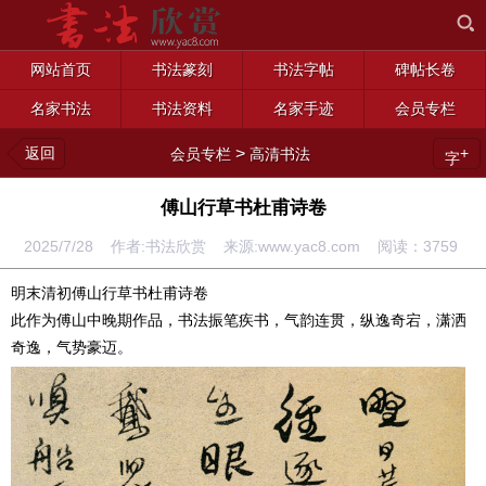
网站首页
书法篆刻
书法字帖
碑帖长卷
名家书法
书法资料
名家手迹
会员专栏
返回
>
+
会员专栏
高清书法
字
傅山行草书杜甫诗卷
2025/7/28 作者:书法欣赏 来源:www.yac8.com 阅读：
3759
明末清初傅山行草书杜甫诗卷
此作为傅山中晚期作品，书法振笔疾书，气韵连贯，纵逸奇宕，潇洒
奇逸，气势豪迈。