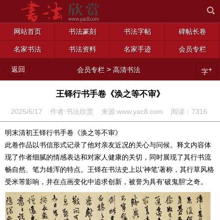
网站首页
书法篆刻
书法字帖
碑帖长卷
名家书法
书法资料
名家手迹
会员专栏
返回
>
+
会员专栏
高清书法
字
王铎行书手卷《涣之等不审》
2025/6/17 作者:书法欣赏 来源:www.yac8.com 阅读：
7316
明末清初王铎行书手卷《涣之等不审》
此卷作品以书信形式记录了他对亲友近况的关心与问候。释文内容体
现了作者细腻的情感表达和对家人健康的关切，同时展现了其行书流
畅自然、笔力雄浑的特点。王铎在书法史上以'神笔'著称，其行草风格
受米芾影响，并在点画变化中追求创新，被誉为具有'破鬼胆'之奇。