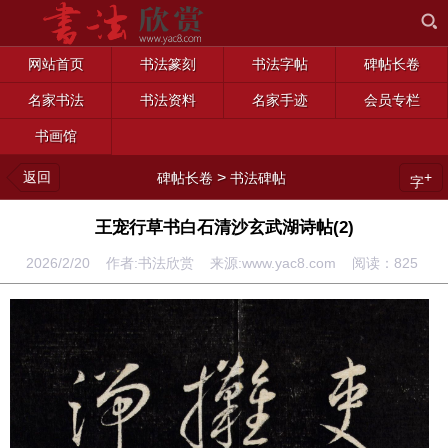
网站首页
书法篆刻
书法字帖
碑帖长卷
名家书法
书法资料
名家手迹
会员专栏
书画馆
返回
>
+
碑帖长卷
书法碑帖
字
王宠行草书白石清沙玄武湖诗帖(2)
2026/2/20 作者:书法欣赏 来源:www.yac8.com 阅读：
825