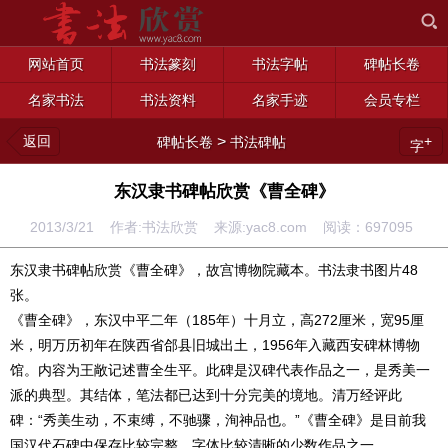
网站首页
书法篆刻
书法字帖
碑帖长卷
名家书法
书法资料
名家手迹
会员专栏
返回
>
+
碑帖长卷
书法碑帖
字
东汉隶书碑帖欣赏《曹全碑》
2013/3/21 作者:书法欣赏 来源:yac8.com 阅读：
697095
东汉隶书碑帖欣赏《曹全碑》，故宫博物院藏本。书法隶书图片48
张。
《曹全碑》，东汉中平二年（185年）十月立，高272厘米，宽95厘
米，明万历初年在陕西省郃县旧城出土，1956年入藏西安碑林博物
馆。内容为王敞记述曹全生平。此碑是汉碑代表作品之一，是秀美一
派的典型。其结体，笔法都已达到十分完美的境地。清万经评此
碑：“秀美生动，不束缚，不驰骤，洵神品也。”《曹全碑》是目前我
国汉代石碑中保存比较完整、字体比较清晰的少数作品之一。