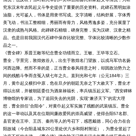
究东汉末年农民起义斗争史提供了重要的历史资料。此碑石黑明如涂
油脂，光可鉴人，书体是用隶书写成。文字清晰，结构舒展，字体秀
美飞动，书法工整精细，秀丽而有骨力，风格秀逸多姿，充分展显了
汉隶的成熟与风格。此碑碑石精细，碑身完整，实为汉碑、汉隶之精
品。也是目前我国汉代石碑中保存比较完整、字体比较清晰的少数作
品之一。
《曹全碑》系晋王敞等纪念曹全功绩而立。王敏、王毕等立石。
曹全，字景完，敦煌效谷人，出生于敦煌名门望族，以戎马军功名扬
河西边陲。然而不幸的是，正当曹全春风得意之时，却因政治势力之
间的残酷斗争而含冤入狱七年之久。直到光和七年（公元184年）三
月，黄巾起义横扫中原，危在旦夕的朝廷无奈之下大赦天下，曹全才
得以出狱，并被朝廷委任为酒泉禄福长，率兵镇压起义军。”西安碑林
博物馆的专家说，为了追回失去的光阴，实现“兼济天下”的宏大理
想，曹全担任“合阳令”，对黄巾起义军实施了残酷的武装镇压。曹全
的这一举动以及其在位期间廉政爱民的崇高威望，使得合阳57名郡、
县官吏在王毕、王历、秦尚等人的号召下，感恩戴德，同心合力在合
阳故城（今合阳县城东20公里处伏六乡和阳村附近），为曹全竖起了