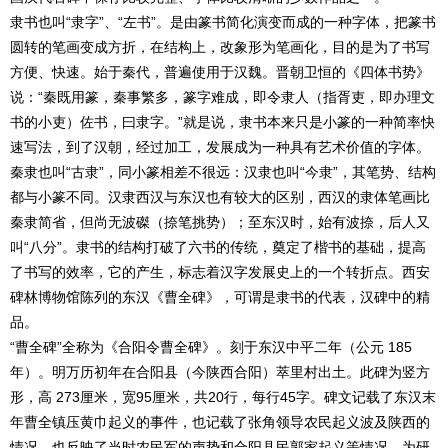
隶书也叫“隶字”、“左书”。是由篆书简化演变而成的一种字体，把篆书
圆转的笔画变成方折，在结构上，改象形为笔画化，目的是为了书写
方便、快速。始于秦代，普遍使用于汉魏。晋朝卫恒的《四体书势》
说：“秦既用篆，秦事繁多，篆字难成，即令隶人（指胥吏，即办理文
书的小吏）佐书，曰隶字。”就是说，隶书本来只是小篆的一种简率快
速写法，到了汉朝，经过加工，发展成为一种具有艺术价值的字体。
秦隶也叫“古隶”，同小篆相差不很远：汉隶也叫“今隶”，其笔势、结构
都与小篆不同。汉隶西汉与东汉也有较大的区别，西汉的隶体笔画比
秦隶简省，但尚无波磔（捺笔挑势）；至东汉时，始有波捺，后人又
叫“八分”。隶书的结构打破了六书的传统，奠定了楷书的基础，提高
了书写的效率，它的产生，标志着汉字发展史上的一个转折点。西安
碑林博物馆陈列的东汉《曹全碑》，可谓是隶书的代表，汉碑中的精
品。
“曹全碑”全称为《合阳令曹全碑》。刻于东汉中平二年（公元 185
年）。明万历初年在合阳县（今陕西合阳）萃里村出土。此碑为竖方
形，高 273厘米，宽95厘米，共20行，每行45字。碑文记载了东汉末
年曹全镇压黄巾起义的事件，也记载了张角领导农民起义波及陕西的
情况，也反映了当时农民军的声势和合阳县民郭家起义等情况，为研