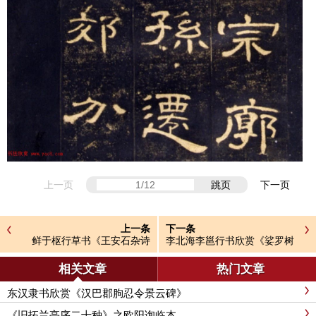
上一页
跳页
下一页
上一条
下一条
鲜于枢行草书《王安石杂诗
李北海李邕行书欣赏《娑罗树
卷》
碑记》
相关文章
热门文章
东汉隶书欣赏《汉巴郡朐忍令景云碑》
《旧拓兰亭序二十种》之欧阳询临本