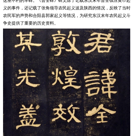
这座不朽的丰碑。《曹全碑》碑文除了记载东汉末年曹全镇压黄巾起
义的事件，还记载了张角领导农民起义波及陕西的情况，反映了当时
农民军的声势和合阳县郭家起义等情况，为研究东汉末年农民起义斗
争史提供了重要的历史资料。