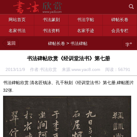
网站首页
书法篆刻
书法字帖
碑帖长卷
名家书法
书法资料
名家手迹
会员专栏
返回
>
+
碑帖长卷
书法碑帖
字
书法碑帖欣赏《经训堂法书》第七册
2013/11/9 作者:书法欣赏 来源:www.yac8.com 阅读：
56791
书法碑帖欣赏:清名匠钱泳、孔千秋刻《经训堂法书》第七册,碑帖图片
32张.