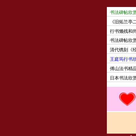
书法碑帖欣
《旧拓兰亭
行书懒残和
书法碑帖欣
清代镌刻《
王庭筠行书
傅山法书精
日本书法欣赏