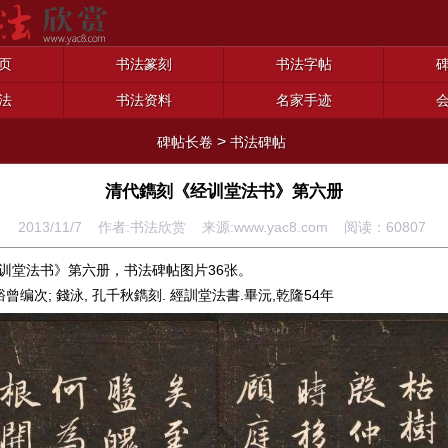
页
书法篆刻
书法字帖
法
书法资料
名家手迹
>
碑帖长卷
书法碑帖
清代鐫刻《经训堂法书》第六册
2013/11/7 作者:书法欣赏 来源:www.yac8.com 阅读：
60807
训堂法书》第六册，书法碑帖图片36张。
裕曾编次; 錢泳, 孔千秋鐫刻. 經訓堂法書.畢沅,乾隆54年