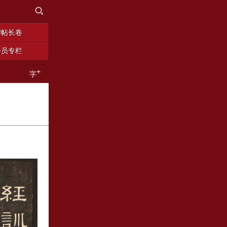
碑帖长卷
会员专栏
+
字