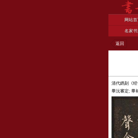
网站首
名家书
返回
清代鐫刻《经
畢沅審定; 畢