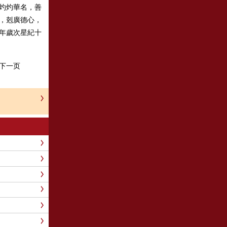
灼灼華名，善
，剋廣德心，
年歲次星紀十
下一页