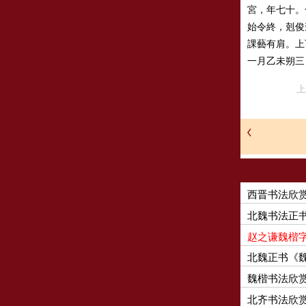
宮，年七十。
始令終，剋俊
課藝有肩。上
一月乙未朔三
上
西晋书法欣
北魏书法正
赵之谦魏楷
北魏正书《
魏楷书法欣
北齐书法欣