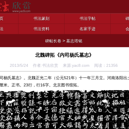
页
书法篆刻
书法字帖
法
书法资料
名家手迹
>
碑帖长卷
墓志塔铭
北魏碑拓《内司杨氏墓志》
2013/5/24 作者:书法欣赏 来源:yac8.com 阅读：
21356
司杨氏墓志》。北魏正光二年（公元521年）十一年三月立。河南洛阳出土。
7厘米。正书。23行，行16字。北京图书馆拓。