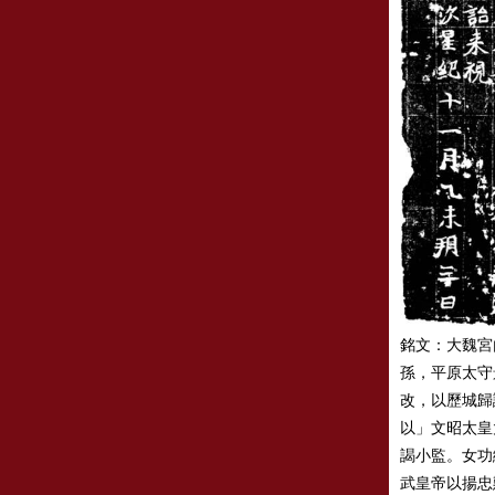
銘文：大魏宮
孫，平原太守
改，以歷城歸
以」文昭太皇
謁小監。女功
武皇帝以揚忠