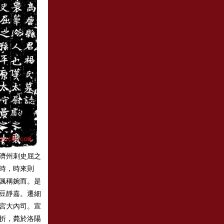
濟州刺史屈之
時，時來則
諷稱婉而。是
豆靜嘉。遷細
宮大內司。宣
折，薨於洛陽