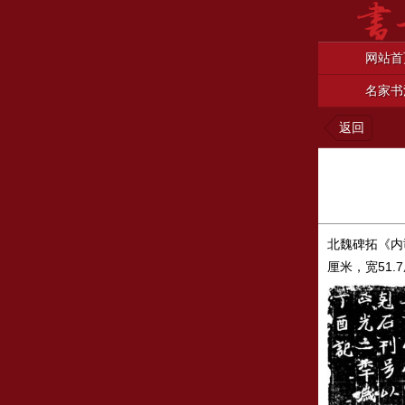
网站首
名家书
返回
北魏碑拓《内
厘米，宽51.