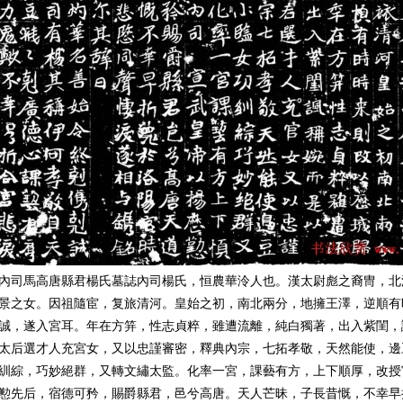
內司馬高唐縣君楊氏墓誌內司楊氏，恒農華泠人也。漢太尉彪之裔冑，北
景之女。因祖隨宦，复旅清河。皇始之初，南北兩分，地擁王澤，逆順有
誠，遂入宮耳。年在方笄，性志貞粹，雖遭流離，純白獨著，出入紫閨，
太后選才人充宮女，又以忠謹審密，釋典內宗，七拓孝敬，天然能使，邊
紃綜，巧妙絕群，又轉文繡太監。化率一宮，課藝有方，上下順厚，改授
懃先后，宿德可矜，賜爵縣君，邑兮高唐。天人芒昧，子長昔慨，不幸早