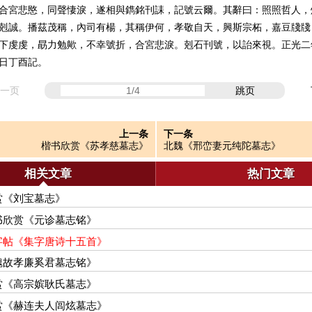
合宮悲愍，同聲悽淚，遂相與鐫銘刊誄，記號云爾。其辭曰：照照哲人，
剋誠。播茲茂稱，內司有楊，其稱伊何，孝敬自天，興斯宗柘，嘉豆牋牋
下虔虔，勗力勉歟，不幸號折，合宮悲淚。剋石刊號，以詒來視。正光二
日丁酉記。
一页
跳页
上一条
下一条
楷书欣赏《苏孝慈墓志》
北魏《邢峦妻元纯陀墓志》
相关文章
热门文章
赏《刘宝墓志》
书欣赏《元诊墓志铭》
字帖《集字唐诗十五首》
魏故孝廉奚君墓志铭》
赏《高宗嫔耿氏墓志》
赏《赫连夫人闾炫墓志》