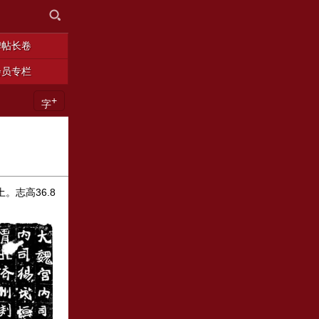
碑帖长卷
会员专栏
+
字
志高36.8