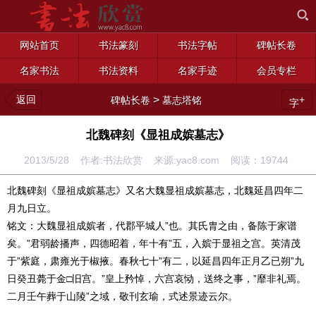
网站首页
书法篆刻
书法字帖
碑帖长卷
名家书法
书法资料
名家手迹
会员专栏
返回
>
+
碑帖长卷
墓志塔铭
字
北魏碑刻《显祖成嫔墓志》
2013/5/28 作者:书法欣赏 来源:yac8.com 阅读：
19744
北魏碑刻《显祖成嫔墓志》又名大魏显祖成嫔墓志，北魏延昌四年二
月九日立。
铭文：大魏显祖成嫔者，代郡平城人”也。其氏胄之由，备陈于家谱
矣。”君弱龄播声，四德昭着，年十有”五，入嫔于显祖之宫。英清茂
于”紫庭，肃雍光于椒掖。春秋七十”有二，以延昌四年正月乙已朔”九
日癸丑薨于金□旧宫。”皇上矜悼，六宫哀恸，送终之事，”靡非礼焉。
二月壬午葬于山陵”之域，敬刊玄瑜，式述景迹云尔。