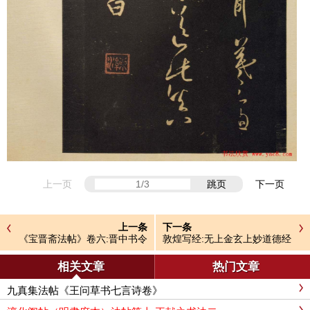
上一页
跳页
下一页
上一条
下一条
《宝晋斋法帖》卷六:晋中书令
敦煌写经:无上金玄上妙道德经
王献之书
残卷
相关文章
热门文章
九真集法帖《王问草书七言诗卷》