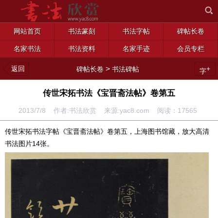
网站首页
书法篆刻
书法字帖
碑帖长卷
名家书法
书法资料
名家手迹
会员专栏
返回
>
+
碑帖长卷
书法碑帖
字
传世宋拓书法《宝晋斋法帖》卷第五
2013/7/8 作者:书法欣赏 来源:yac8.com 阅读：
17565
传世宋拓书法字帖《宝晋斋法帖》卷第五，上海图书馆藏，放大高清
书法图片14张。