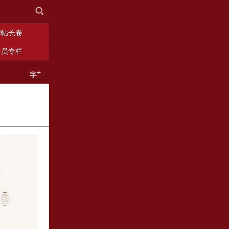
碑帖长卷
会员专栏
+
字