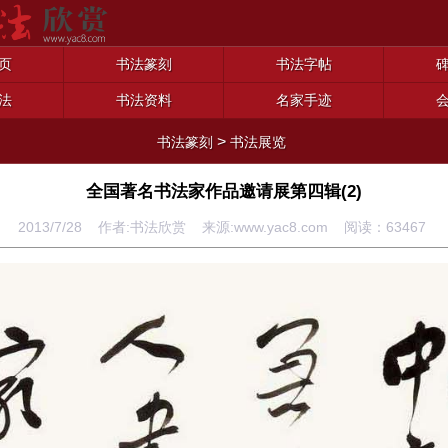
页
书法篆刻
书法字帖
法
书法资料
名家手迹
>
书法篆刻
书法展览
全国著名书法家作品邀请展第四辑(2)
2013/7/28 作者:书法欣赏 来源:www.yac8.com 阅读：
63467