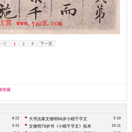
一页
1
2
3
下一页
物馆藏
8-22
5-19
大书法家文徵明66岁小楷千字文
3-31
10-11
文徵明79岁书《小楷千字文》拓本