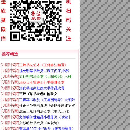
推荐精选
[明清书家]
王铎书法艺术《王鐸書法精選》
[明清书家]
祝允明草书欣赏《滕王阁序并诗》
[明清书家]
文征明书法欣赏《岳阳楼记》六种
[明清书家]
清朝大臣梁诗正行书墨迹欣赏
[明清书家]
清代书法家桂馥隶书作品欣赏
[明清书家]
王铎《草书诗卷》附跋文
[明清书家]
王铎草书欣赏《王屋图诗卷》大图附
[明清书家]
雍正皇帝书法真迹《金刚般若波罗蜜
释文
[明清书家]
成亲王永瑆书法欣赏《书论三则》
经》
[明清书家]
文徵明传世精品小楷册页《草堂十
[明清书家]
文徵明行书欣赏《咏花诗》
志》
[明清书家]
董其昌80岁行书欣赏《唐五律诗册》