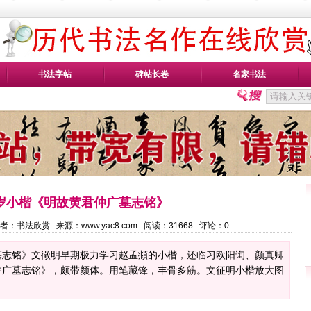
书法字帖
碑帖长卷
名家书法
9岁小楷《明故黄君仲广墓志铭》
43 作者：书法欣赏 来源：www.yac8.com 阅读：
31668
评论：
0
墓志铭》文徵明早期极力学习赵孟頫的小楷，还临习欧阳询、颜真卿
仲广墓志铭》，颇带颜体。用笔藏锋，丰骨多筋。文征明小楷放大图