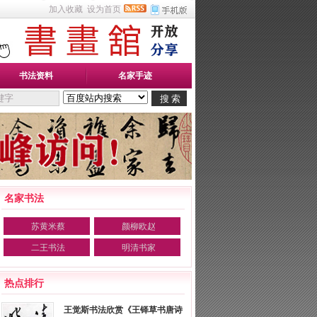
加入收藏
设为首页
书法资料
名家手迹
名家书法
苏黄米蔡
颜柳欧赵
二王书法
明清书家
热点排行
王觉斯书法欣赏《王铎草书唐诗