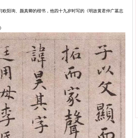
习欧阳询、颜真卿的楷书，他四十九岁时写的《明故黄君仲广墓志