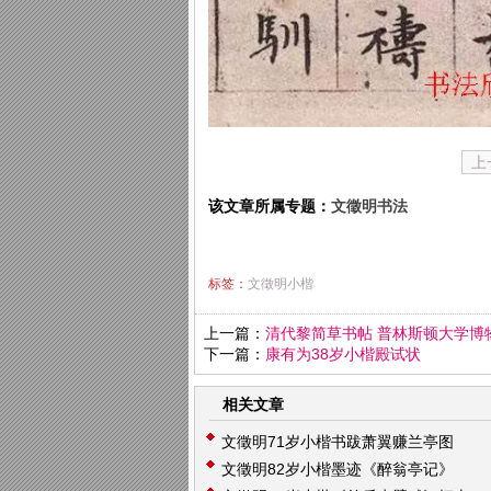
上
该文章所属专题：
文徵明书法
标签：
文徵明小楷
上一篇：
清代黎简草书帖 普林斯顿大学博
下一篇：
康有为38岁小楷殿试状
相关文章
文徵明71岁小楷书跋萧翼赚兰亭图
文徵明82岁小楷墨迹《醉翁亭记》