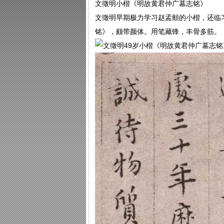
文徵明小楷《明故黄君仲广墓志铭》
文徵明早期极力学习赵孟頫的小楷，还临
铭》，颇带颜体。用笔藏锋，丰骨多筋。