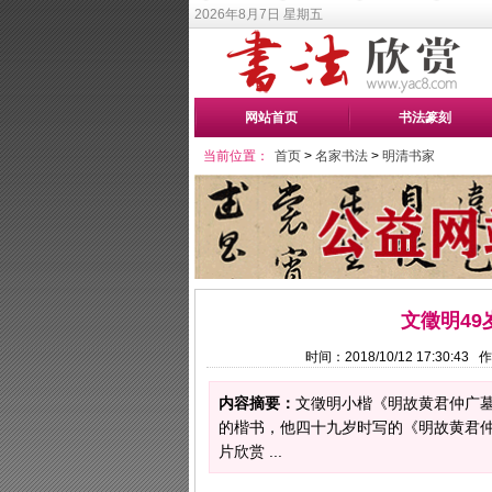
2026年8月7日 星期五
网站首页
书法篆刻
当前位置：
首页
>
名家书法
>
明清书家
文徵明4
时间：2018/10/12 17:30:
内容摘要：
文徵明小楷《明故黄君仲广
的楷书，他四十九岁时写的《明故黄君
片欣赏 ...