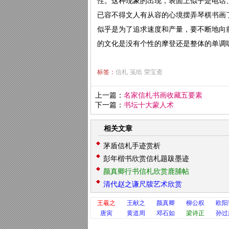
性。这种现象的出现，表面上似乎是电话
已容不得文人有从容的心境摆弄琴棋书画了
似乎是为了追求速度和产量，要不断地向
的文化是没有个性的摩登还是整体的单调
标签：
信札
笺纸
荣宝斋
上一篇：
名家信札书画收藏五要素
下一篇：
书坛十大蒙人术
相关文章
茅盾信札手迹赏析
彭年楷书欣赏信札题跋墨迹
颜真卿行书信札欣赏鹿脯帖
清代赵之谦尺牍艺术欣赏
王羲之
王献之
颜真卿
柳公权
欧阳
唐寅
黄道周
邓石如
梁诗正
孙过