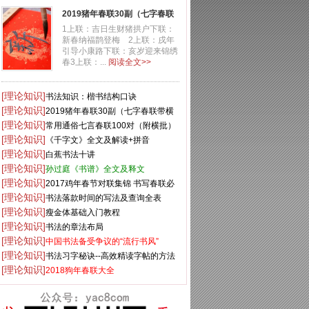
2019猪年春联30副（七字春联
带横批）
1上联：吉日生财猪拱户下联：
新春纳福鹊登梅 2上联：戌年
引导小康路下联：亥岁迎来锦绣
春3上联：...
阅读全文>>
[理论知识]
书法知识：楷书结构口诀
[理论知识]
2019猪年春联30副（七字春联带横
[理论知识]
批）
常用通俗七言春联100对（附横批）
[理论知识]
《千字文》全文及解读+拼音
[理论知识]
白蕉书法十讲
[理论知识]
孙过庭《书谱》全文及释文
[理论知识]
2017鸡年春节对联集锦 书写春联必
[理论知识]
备
书法落款时间的写法及查询全表
[理论知识]
瘦金体基础入门教程
[理论知识]
书法的章法布局
[理论知识]
中国书法备受争议的“流行书风”
[理论知识]
书法习字秘诀--高效精读字帖的方法
[理论知识]
2018狗年春联大全