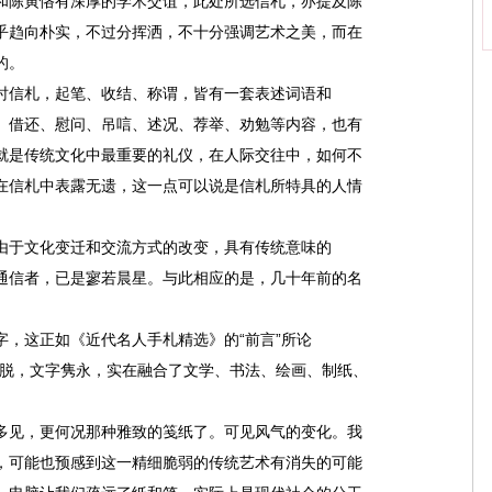
和陈寅恪有深厚的学术交谊，此处所选信札，亦提及陈
乎趋向朴实，不过分挥洒，不十分强调艺术之美，而在
的。
时信札，起笔、收结、称谓，皆有一套表述词语和
、借还、慰问、吊唁、述况、荐举、劝勉等内容，也有
就是传统文化中最重要的礼仪，在人际交往中，如何不
在信札中表露无遗，这一点可以说是信札所特具的人情
由于文化变迁和交流方式的改变，具有传统意味的
通信者，已是寥若晨星。与此相应的是，几十年前的名
，这正如《近代名人手札精选》的“前言”所论
洒脱，文字隽永，实在融合了文学、书法、绘画、制纸、
多见，更何况那种雅致的笺纸了。可见风气的变化。我
，可能也预感到这一精细脆弱的传统艺术有消失的可能