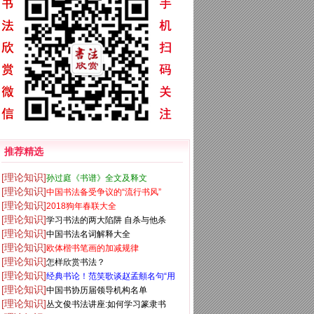
推荐精选
[理论知识]
孙过庭《书谱》全文及释文
[理论知识]
中国书法备受争议的“流行书风”
[理论知识]
2018狗年春联大全
[理论知识]
学习书法的两大陷阱 自杀与他杀
[理论知识]
中国书法名词解释大全
[理论知识]
欧体楷书笔画的加减规律
[理论知识]
怎样欣赏书法？
[理论知识]
经典书论！范笑歌谈赵孟頫名句“用
[理论知识]
中国书协历届领导机构名单
笔千古不易”
[理论知识]
丛文俊书法讲座:如何学习篆隶书