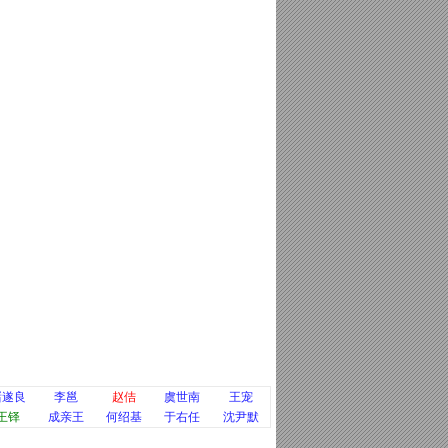
褚遂良
李邕
赵佶
虞世南
王宠
王铎
成亲王
何绍基
于右任
沈尹默