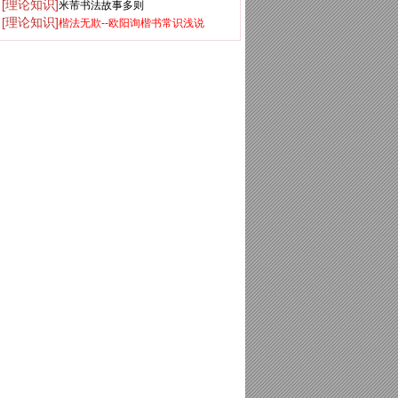
[理论知识]
米芾书法故事多则
[理论知识]
楷法无欺--欧阳询楷书常识浅说