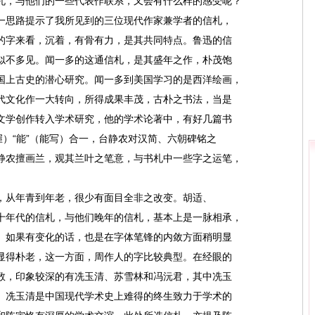
札，与他们的一些代表作联系，又会有什么样的感受呢？
一思路提示了我所见到的三位现代作家兼学者的信札，
的字来看，沉着，有骨有力，是其共同特点。鲁迅的信
似不多见。闻一多的这通信札，是其盛年之作，朴茂饱
国上古史的潜心研究。闻一多到美国学习的是西洋绘画，
代文化作一大转向，所得成果丰茂，古朴之书法，当是
文学创作转入学术研究，他的学术论著中，有好几篇书
握）“能”（能写）合一，台静农对汉简、六朝碑铭之
静农擅画兰，观其兰叶之笔意，与书札中一些字之运笔，
，从年青到年老，很少有面目全非之改变。胡适、
十年代的信札，与他们晚年的信札，基本上是一脉相承，
。如果有变化的话，也是在字体笔锋的内敛方面稍明显
显得朴老，这一方面，周作人的字比较典型。在经眼的
数，印象较深的有冼玉清、苏雪林和冯沅君，其中冼玉
。冼玉清是中国现代学术史上难得的终生致力于学术的