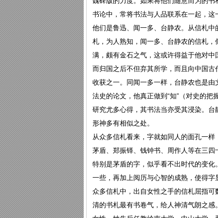
魏碑版的力度。如果将他们随意而为的书
书论中，常将书法与人品联系在一起，这
他们是鲁迅、闻一多、台静农。从信札中
札，为人熟知，闻一多、台静农的信札，
满，颇有金石之气，这或许得益于他对中
而归国之后不但弃其所学，而且向中国古
收获之一。同闻一多一样，台静农也是由
法史的论文，他真正做到“知”（对史的把
研究尤多心得，其书法当亦受其浸染。台
形神多有相似之处。
从众多信札看来，字就如同人的面孔一样
茅盾、郑振铎、钱钟书、周作人等在三四
特别是茅盾的字，似乎看不出时代的变化
一些，再加上阅历与心智的成熟，使得字
众多信札中，出自女性之手的信札屈指可
清的书札最有书卷气，给人神清气朗之感