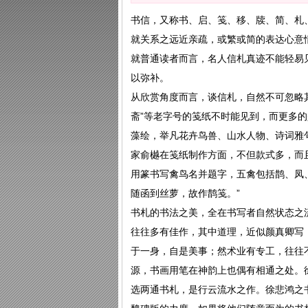
书信，又称书、启、笺、移、牍、简、札
就关系之远近亲疏，或繁或简的表达心意
就普通读者而言，名人信札真迹不能轻易
以弥补。
从欣赏角度而言，谈信札，自然不可忽略其
斋”等老字号的笺纸不时能见到，而更多
藻绘，举凡花卉鸟兽、山水人物、诗词雅
家俞樾在笺纸制作方面，不但款式多，而且
用篆书写禽鸟名并题字，五禽包括鹊、凤、
随函到丝萝，故作鹊笺。”
书札的书法之美，全在书写者自然状态之
往往多有佳作，其中道理，近似颜真卿写
于一身，自是美事；然术业有专工，往往
源，书画用笔在神韵上也偶有相通之处。
选两通书札，是行云流水之作。徐悲鸿之