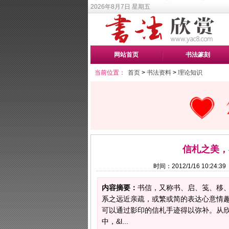
2026年8月7日 星期五
网站首页
书法篆刻
当前位置：
首页
>
书法资料
>
理论知识
信札之美，
时间：2012/1/16 10:2
内容摘要：
书信，又称书、启、笺、移
系之远近亲疏，或繁或简的表达心意情
可以通过影印的信札手迹得以弥补。从
中，&l...