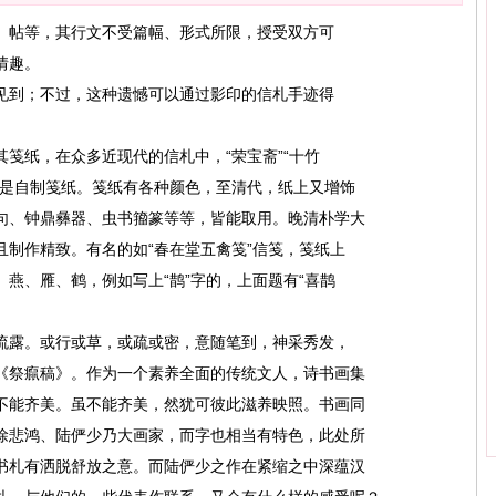
、帖等，其行文不受篇幅、形式所限，授受双方可
情趣。
见到；不过，这种遗憾可以通过影印的信札手迹得
笺纸，在众多近现代的信札中，“荣宝斋”“十竹
的是自制笺纸。笺纸有各种颜色，至清代，纸上又增饰
句、钟鼎彝器、虫书籀篆等等，皆能取用。晚清朴学大
制作精致。有名的如“春在堂五禽笺”信笺，笺纸上
燕、雁、鹤，例如写上“鹊”字的，上面题有“喜鹊
流露。或行或草，或疏或密，意随笔到，神采秀发，
《祭癙稿》。作为一个素养全面的传统文人，诗书画集
不能齐美。虽不能齐美，然犹可彼此滋养映照。书画同
徐悲鸿、陆俨少乃大画家，而字也相当有特色，此处所
书札有洒脱舒放之意。而陆俨少之作在紧缩之中深蕴汉