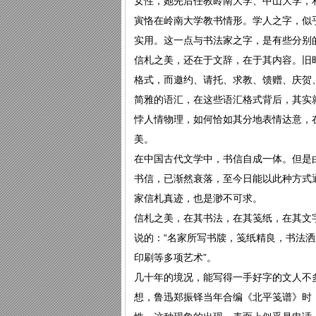
女性，她先后任教岭南大学、中山大学，
寅恪在岭南大学教书情形。学人之字，似
实用。这一点与书法家之字，是有些分别
信札之美，还在于文辞，在于其内容。旧
格式，而邀约、请托、求教、馈赠、庆贺
简雅的语汇，在这些语汇格式背后，其实
悖人情物理，如何恰如其分地表情达意，
美。
在中国古代文学中，书信自成一体。但是
书信，已渐然衰落，至今日能以此种方式
家信札真迹，也是渺不可求。
信札之美，在其书法，在其笺纸，在其文字
说的：“名家所写书牍，笺纸精良，书法
印刷等多项艺术”。
几十年的境况，能写得一手好字的文人不
想，鲁迅郑振铎当年合编《北平笺谱》时