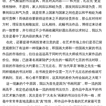
动、才气横溢的书法遗风，而且对其内容——“和为贵，礼在先”更是
情有独钟。不是吗，家人间应以和睦为贵，朋友间应以和谐为贵，同
事间应以和气为贵，就是世界上国家与国家之间也是以和平相处为难
能可贵啊！而倘若你要获得这些来之不易的珍贵所在，那么在对待对
方时，理应首先相敬如宾、以礼相待。此幅书法作品，博得过来访者
的一致赞誉，并引得过不少书画收藏同好愿出高价以求转让，我以为
无非是看中了其内容的隽永了吧！
在此，还要提请书画投资者注意的是，在艺术市场上你们是否已留
意观察到了有这样一种现象存在，即国画大师和一些国画大家的书法
作品的市场价位，往往会远远高于同时代书法大师或书法大家作品的
价位。例如，已故著名画家陆俨少先生的一幅四尺七言的书法对联，
目前的市场价位大约要在二万元左右。而“当代草圣”林散之先生一幅
同样规格的书法对联，在书画交易中仅需一万六千元左右的价格就可
求购到。至此，有心者不禁要问，这其间的差价为何会如此之大呢？
这一现象的个中原因，我以为首先是因为“书画同源”，即一流的国
画高手，肯定也必须具备一流的传统书法功力，是作品中高水平的书
法艺术魅力使然；其次是在于“大名头”画家的书法往往不拘一格，挥
毫中常常率直地流露出其“真”性情，即作品中孕含着的艺术家最可贵