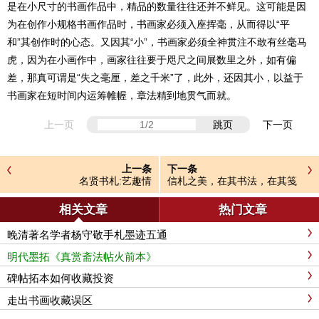
是在小尺寸的书画作品中，精品的数量往往还并不鲜见。这可能是因
为在创作小规格书画作品时，书画家必须入座挥毫，从而得以“平
和”其创作时的心态。又因其“小”，书画家必须全神贯注不敢有丝毫马
虎，因为在小画作中，画家往往要于咫尺之间展数里之外，如有偏
差，那真可谓是“失之毫厘，差之千米”了，此外，还因其小，以益于
书画家在短时间内运筹帷幄，章法精到地贯气而就。
上一页
跳页
下一页
上一条
下一条
名贤书札:艺趣情
信札之美，在其书法，在其笺
纸，在其文字
相关文章
热门文章
晚清著名学者杨守敬手札墨迹五通
明代墨拓《真赏斋法帖火前本》
碑帖拓本如何收藏投资
走出书画收藏误区