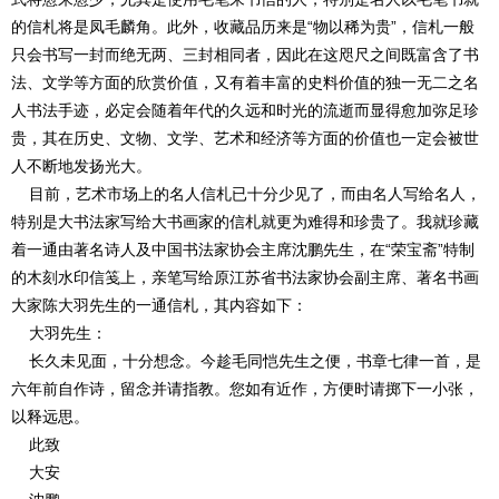
的信札将是凤毛麟角。此外，收藏品历来是“物以稀为贵”，信札一般
只会书写一封而绝无两、三封相同者，因此在这咫尺之间既富含了书
法、文学等方面的欣赏价值，又有着丰富的史料价值的独一无二之名
人书法手迹，必定会随着年代的久远和时光的流逝而显得愈加弥足珍
贵，其在历史、文物、文学、艺术和经济等方面的价值也一定会被世
人不断地发扬光大。
目前，艺术市场上的名人信札已十分少见了，而由名人写给名人，
特别是大书法家写给大书画家的信札就更为难得和珍贵了。我就珍藏
着一通由著名诗人及中国书法家协会主席沈鹏先生，在“荣宝斋”特制
的木刻水印信笺上，亲笔写给原江苏省书法家协会副主席、著名书画
大家陈大羽先生的一通信札，其内容如下：
大羽先生：
长久未见面，十分想念。今趁毛同恺先生之便，书章七律一首，是
六年前自作诗，留念并请指教。您如有近作，方便时请掷下一小张，
以释远思。
此致
大安