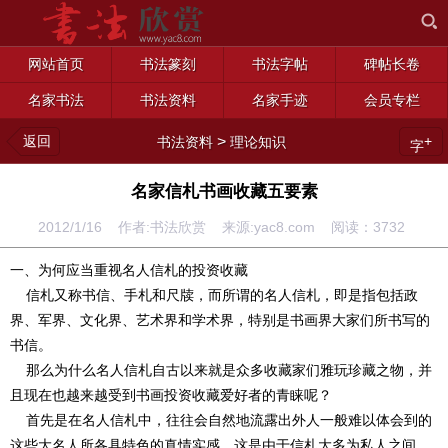
网站首页
书法篆刻
书法字帖
碑帖长卷
名家书法
书法资料
名家手迹
会员专栏
返回
>
+
书法资料
理论知识
字
名家信札书画收藏五要素
2012/1/16 作者:书法欣赏 来源:yac8.com 阅读：
3732
一、为何应当重视名人信札的投资收藏
信札又称书信、手札和尺牍，而所谓的名人信札，即是指包括政
界、军界、文化界、艺术界和学术界，特别是书画界大家们所书写的
书信。
那么为什么名人信札自古以来就是众多收藏家们雅玩珍藏之物，并
且现在也越来越受到书画投资收藏爱好者的青睐呢？
首先是在名人信札中，往往会自然地流露出外人一般难以体会到的
这些大名人所各具特色的真情实感。这是由于信札大多为私人之间，