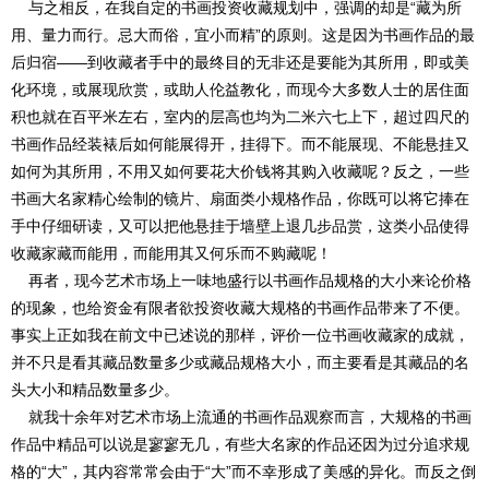
与之相反，在我自定的书画投资收藏规划中，强调的却是“藏为所
用、量力而行。忌大而俗，宜小而精”的原则。这是因为书画作品的最
后归宿——到收藏者手中的最终目的无非还是要能为其所用，即或美
化环境，或展现欣赏，或助人伦益教化，而现今大多数人士的居住面
积也就在百平米左右，室内的层高也均为二米六七上下，超过四尺的
书画作品经装裱后如何能展得开，挂得下。而不能展现、不能悬挂又
如何为其所用，不用又如何要花大价钱将其购入收藏呢？反之，一些
书画大名家精心绘制的镜片、扇面类小规格作品，你既可以将它捧在
手中仔细研读，又可以把他悬挂于墙壁上退几步品赏，这类小品使得
收藏家藏而能用，而能用其又何乐而不购藏呢！
再者，现今艺术市场上一味地盛行以书画作品规格的大小来论价格
的现象，也给资金有限者欲投资收藏大规格的书画作品带来了不便。
事实上正如我在前文中已述说的那样，评价一位书画收藏家的成就，
并不只是看其藏品数量多少或藏品规格大小，而主要看是其藏品的名
头大小和精品数量多少。
就我十余年对艺术市场上流通的书画作品观察而言，大规格的书画
作品中精品可以说是寥寥无几，有些大名家的作品还因为过分追求规
格的“大”，其内容常常会由于“大”而不幸形成了美感的异化。而反之倒