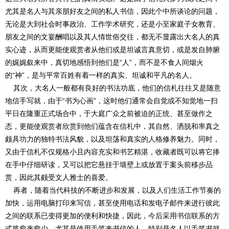
尤其是名人与其亲朋好友之间的私人书信，因此个中所谈论的问题，
无论是大到社会时事政治、工作学术研究，还是小至家庭子女教育、
朋友之间的文宴酬唱以及其人情世俗交往，都无不显露出大名人的真
实心迹，从而更能使观赏者从他们或是坦诚言真意切，或是发自肺腑
的娓娓叙来中，真切地感悟到他们是“人”，而不是不食人间烟火
的“神”，是与平常百姓有着一样的真实、坦诚和平凡的名人。
其次，大名人一般都有良好的书法功底，他们的信札往往又是随意
地信手写就，由于“书为心画”，这时他们通常会自觉或不知觉地一扫
平日在隆重正式场合中，于大庭广众之前被迫的正统、甚至做作之
态，更能使观赏者欣赏到他们蕴含在信札中，其自然、洒脱和率真之
颇具功力的独特书法风貌，以及坦荡和真实的人格修养魅力。同时，
又由于信札不仅规格小且内容充实和书艺精湛，收藏者既可以将它捧
在手中仔细研读，又可以把它悬挂于墙壁上或放置于案头前移步品
赏，因此其颇受文人雅士的喜爱。
再者，随着当代科技的不断进步和发展，以及人们生活工作节奏的
加快，运用电脑打印来写信，甚至使用电话和发电子邮件来进行彼此
之间的联系已变得更加的便利和快捷，因此，今后采用书信联系的方
式将愈来愈少，尤其是使用毛笔来书信的人，特别是名人以毛笔书就