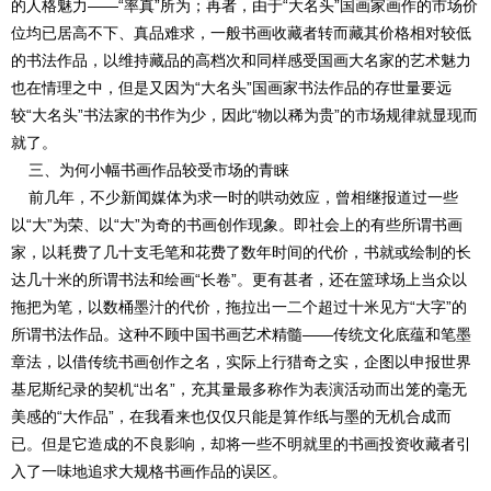
的人格魅力——“率真”所为；再者，由于“大名头”国画家画作的市场价
位均已居高不下、真品难求，一般书画收藏者转而藏其价格相对较低
的书法作品，以维持藏品的高档次和同样感受国画大名家的艺术魅力
也在情理之中，但是又因为“大名头”国画家书法作品的存世量要远
较“大名头”书法家的书作为少，因此“物以稀为贵”的市场规律就显现而
就了。
三、为何小幅书画作品较受市场的青睐
前几年，不少新闻媒体为求一时的哄动效应，曾相继报道过一些
以“大”为荣、以“大”为奇的书画创作现象。即社会上的有些所谓书画
家，以耗费了几十支毛笔和花费了数年时间的代价，书就或绘制的长
达几十米的所谓书法和绘画“长卷”。更有甚者，还在篮球场上当众以
拖把为笔，以数桶墨汁的代价，拖拉出一二个超过十米见方“大字”的
所谓书法作品。这种不顾中国书画艺术精髓——传统文化底蕴和笔墨
章法，以借传统书画创作之名，实际上行猎奇之实，企图以申报世界
基尼斯纪录的契机“出名”，充其量最多称作为表演活动而出笼的毫无
美感的“大作品”，在我看来也仅仅只能是算作纸与墨的无机合成而
已。但是它造成的不良影响，却将一些不明就里的书画投资收藏者引
入了一味地追求大规格书画作品的误区。