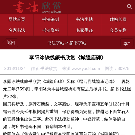
网站首页
书法篆刻
书法字帖
碑帖长卷
名家书法
书法资料
名家手迹
会员专栏
返回
>
+
书法字帖
篆书字帖
字
李阳冰铁线篆书欣赏《城隍庙碑》
2013/11/24 作者:书法欣赏 来源:www.yac8.com 阅读：
80975
李阳冰铁线篆书欣赏《城隍庙碑》又称《缙云县城隍庙记碑》，唐乾
元二年(759)刻，李阳冰为本县城隍祈雨有应之后撰并书。篆书书法图
片22张。
因刀兵所及，原碑石断裂，文字残缺。现存为宋宣和五年(1123)十月
缙云县令吴延年根据搨片重刻，保存得颇为完整，惟题记下面立石人
的官爵姓名缺蚀三字。此碑书法瘦劲通神，中锋行笔，结体委婉自
如，与所书他碑不同，有翻刻本传世。
欧阳修在《集古录》中记载唐令李阳冰篆写刻石的《城隍神记》一