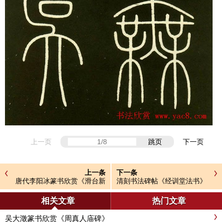
上一页
跳页
下一页
上一条
下一条
唐代李阳冰篆书欣赏《滑台新
清刻书法碑帖《经训堂法书》
驿记》
第十二册
相关文章
热门文章
吴大澂篆书欣赏《周真人庙碑》