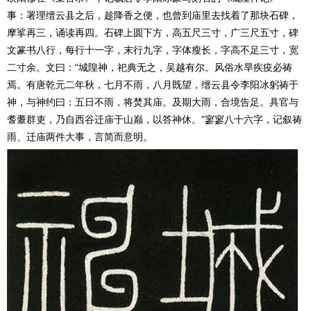
事：署理缙云县之后，趁降香之便，也曾到庙里去找着了那块石碑，
摩挲再三，诵读再四。石碑上圆下方，高五尺三寸，广三尺五寸，碑
文篆书八行，每行十一字，末行九字，字体瘦长，字高不足三寸，宽
二寸余。文曰：“城隍神，祀典无之，吴越有尔。风俗水旱疾疫必祷
焉。有唐乾元二年秋，七月不雨，八月既望，缙云县令李阳冰躬祷于
神，与神约曰：五日不雨，将焚其庙。及期大雨，合境告足。具官与
耆耋群吏，乃自西谷迁庙于山巅，以答神休。”寥寥八十六字，记叙祷
雨、迁庙两件大事，言简而意明。