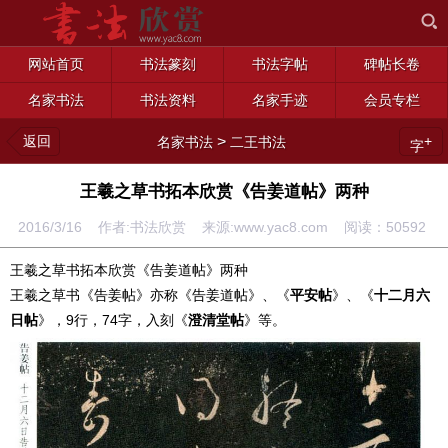
网站首页
书法篆刻
书法字帖
碑帖长卷
名家书法
书法资料
名家手迹
会员专栏
返回
>
+
名家书法
二王书法
字
王羲之草书拓本欣赏《告姜道帖》两种
2016/3/16 作者:书法欣赏 来源:www.yac8.com 阅读：
50592
王羲之草书拓本欣赏《告姜道帖》两种
王羲之草书《告姜帖》亦称《告姜道帖》、《
平安帖
》、《
十二月六
日帖
》，9行，74字，入刻《
澄清堂帖
》等。