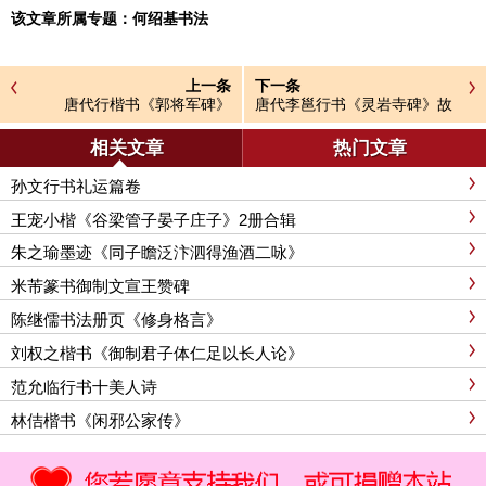
该文章所属专题：
何绍基书法
上一条
下一条
唐代行楷书《郭将军碑》
唐代李邕行书《灵岩寺碑》故
宫藏本
相关文章
热门文章
孙文行书礼运篇卷
王宠小楷《谷梁管子晏子庄子》2册合辑
朱之瑜墨迹《同子瞻泛汴泗得渔酒二咏》
米芾篆书御制文宣王赞碑
陈继儒书法册页《修身格言》
刘权之楷书《御制君子体仁足以长人论》
范允临行书十美人诗
林佶楷书《闲邪公家传》