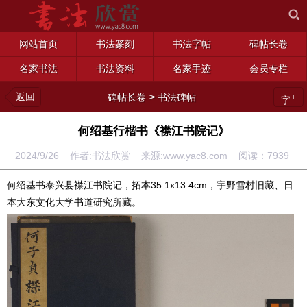
网站首页
书法篆刻
书法字帖
碑帖长卷
名家书法
书法资料
名家手迹
会员专栏
返回
>
+
碑帖长卷
书法碑帖
字
何绍基行楷书《襟江书院记》
2024/9/26 作者:书法欣赏 来源:www.yac8.com 阅读：
7939
何绍基书泰兴县襟江书院记，拓本35.1x13.4cm，宇野雪村旧藏、日
本大东文化大学书道研究所藏。