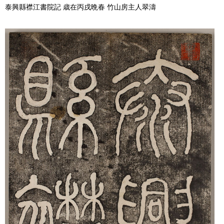
泰興縣襟江書院記 歳在丙戌晩春 竹山房主人翠濤