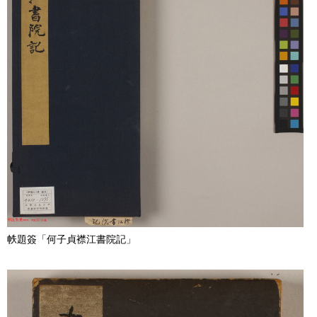
帙題簽「何子貞襟江書院記」