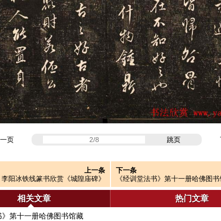
一页
跳页
上一条
下一条
李阳冰铁线篆书欣赏《城隍庙碑》
《经训堂法书》第十一册哈佛图书
相关文章
热门文章
书》第十一册哈佛图书馆藏