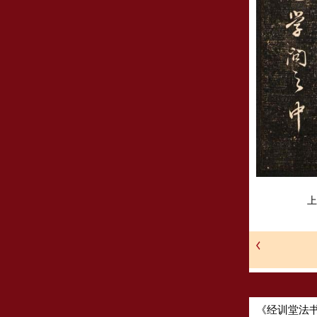
上
《经训堂法