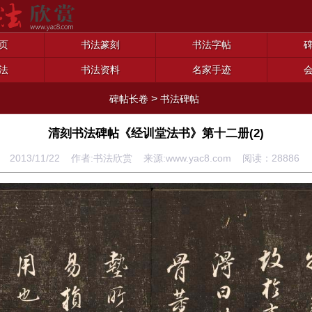
页
书法篆刻
书法字帖
法
书法资料
名家手迹
>
碑帖长卷
书法碑帖
清刻书法碑帖《经训堂法书》第十二册(2)
2013/11/22 作者:书法欣赏 来源:www.yac8.com 阅读：
28886