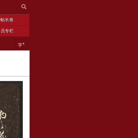
碑帖长卷
会员专栏
+
字